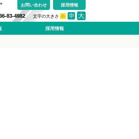
▼
お問い合わせ
採用情報
36-83-4982
文字の大きさ
小
中
大
報
採用情報