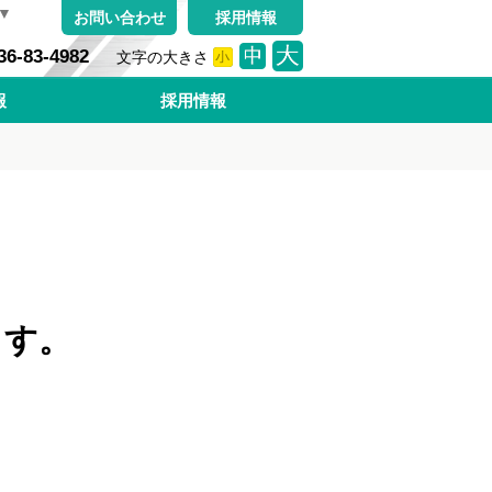
▼
お問い合わせ
採用情報
36-83-4982
文字の大きさ
小
中
大
報
採用情報
ます。