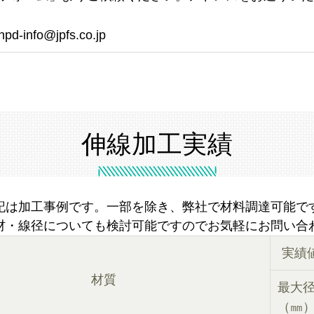
fo@jpfs.co.jp
伸線加工実績
記は加工事例です。一部を除き、弊社で材料調達可能で
材・線径についても検討可能ですのでお気軽にお問い合
実績
材質
最大
（㎜