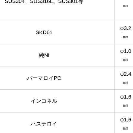
SUS304、SUS316L、SUS301等
㎜
φ3.2
SKD61
㎜
φ1.0
純Ni
㎜
φ2.4
パーマロイPC
㎜
φ1.6
インコネル
㎜
φ1.6
ハステロイ
㎜