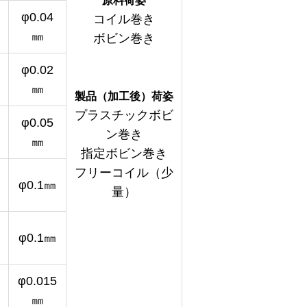
原料荷姿
φ0.04
コイル巻き
㎜
ボビン巻き
φ0.02
㎜
製品（加工後）荷姿
プラスチックボビ
φ0.05
ン巻き
㎜
指定ボビン巻き
フリーコイル（少
φ0.1㎜
量）
φ0.1㎜
φ0.015
㎜