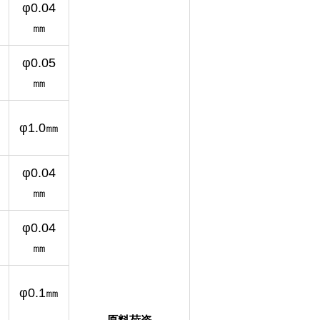
φ0.04
㎜
φ0.05
㎜
φ1.0㎜
φ0.04
㎜
φ0.04
㎜
φ0.1㎜