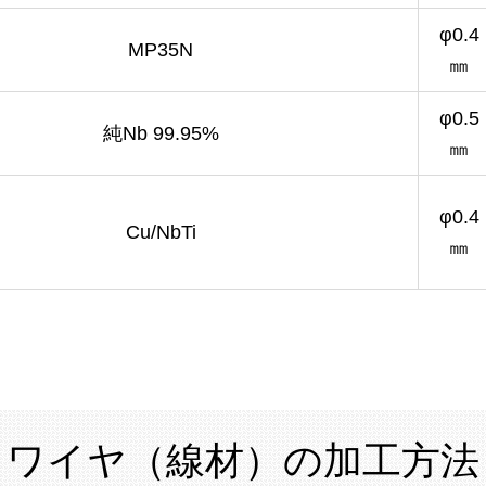
φ0.4
MP35N
㎜
φ0.5
純Nb 99.95%
㎜
φ0.4
Cu/NbTi
㎜
ワイヤ（線材）の加工方法