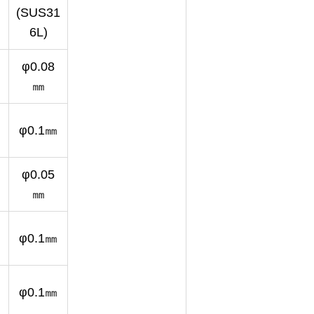
(SUS31
6L)
φ0.08
㎜
φ0.1㎜
φ0.05
㎜
φ0.1㎜
φ0.1㎜