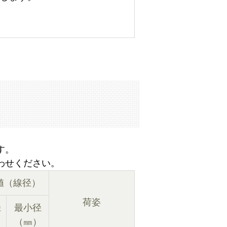
す。
わせください。
値（線径）
荷姿
径
最小径
）
（㎜）