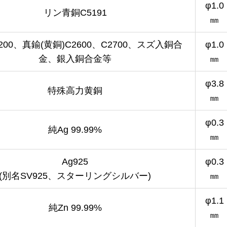
φ1.0
リン青銅C5191
㎜
200、真鍮(黄銅)C2600、C2700、スズ入銅合
φ1.0
金、銀入銅合金等
㎜
φ3.8
特殊高力黄銅
㎜
φ0.3
純Ag 99.99%
㎜
Ag925
φ0.3
(別名SV925、スターリングシルバー)
㎜
φ1.1
純Zn 99.99%
㎜