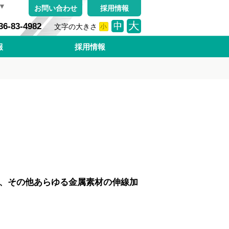
▼
お問い合わせ
採用情報
36-83-4982
文字の大きさ
小
中
大
報
採用情報
、その他あらゆる金属素材の伸線加