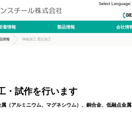
Select Language
08
新着情報
製品情報
会社情
品情報
伸線加工 受託加工
工・試作を行います
金属（アルミニウム、マグネシウム）、銅合金、低融点金属