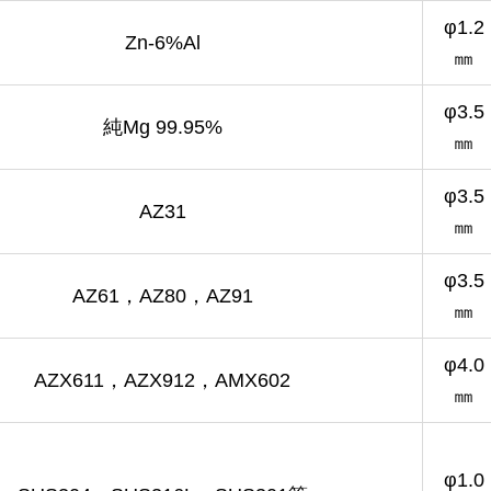
φ1.2
Zn-6%Al
㎜
φ3.5
純Mg 99.95%
㎜
φ3.5
AZ31
㎜
φ3.5
AZ61，AZ80，AZ91
㎜
φ4.0
AZX611，AZX912，AMX602
㎜
φ1.0